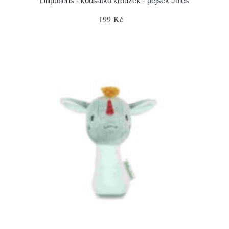
Lilliputiens - kousátko kroužek - pejsek Jules
199 Kč