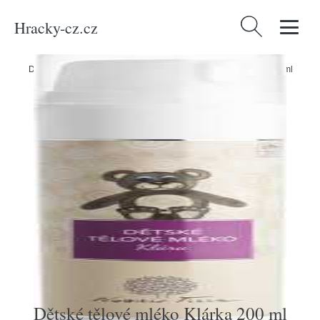
Hracky-cz.cz
Vyhledávání
Domů
/
Produkty
/
Děti a kojenci
/
Dětské tělové mléko Klárka 200 ml
Dětské tělové mléko Klárka 200 ml