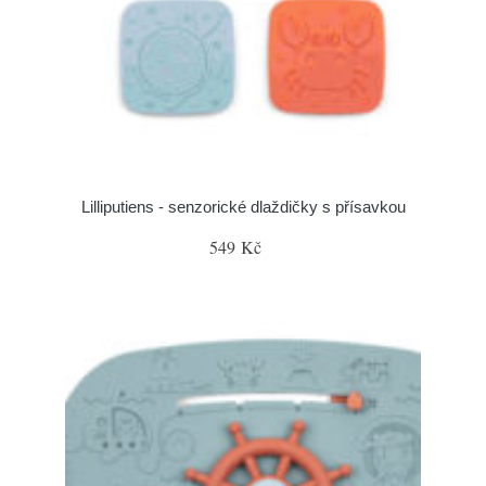
Lilliputiens - senzorické dlaždičky s přísavkou
549 Kč