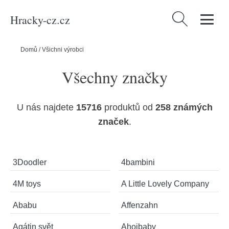
Hracky-cz.cz
Vyhledávání
Domů
/
Všichni výrobci
Všechny značky
U nás najdete
15716
produktů od
258 známých
značek
.
3Doodler
4bambini
4M toys
A Little Lovely Company
Ababu
Affenzahn
Agátin svět
Ahojbaby