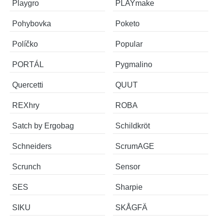
Playgro
PLAYmake
Pohybovka
Poketo
Políčko
Popular
PORTÁL
Pygmalino
Quercetti
QUUT
REXhry
ROBA
Satch by Ergobag
Schildkröt
Schneiders
ScrumAGE
Scrunch
Sensor
SES
Sharpie
SIKU
SKÅGFÄ