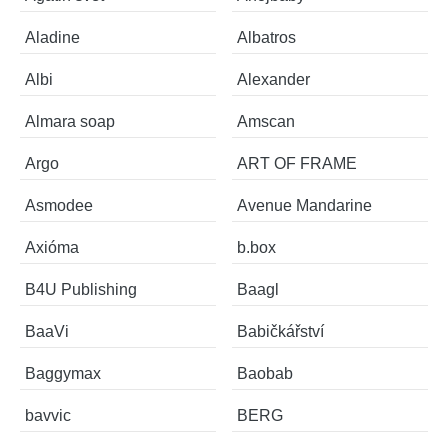
Aladine
Albatros
Albi
Alexander
Almara soap
Amscan
Argo
ART OF FRAME
Asmodee
Avenue Mandarine
Axióma
b.box
B4U Publishing
Baagl
BaaVi
Babičkářství
Baggymax
Baobab
bavvic
BERG