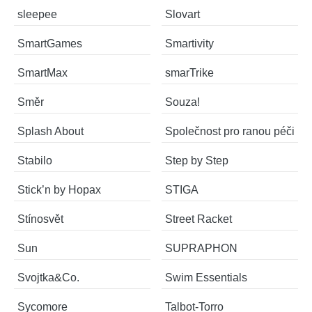
sleepee
Slovart
SmartGames
Smartivity
SmartMax
smarTrike
Směr
Souza!
Splash About
Společnost pro ranou péči
Stabilo
Step by Step
Stick’n by Hopax
STIGA
Stínosvět
Street Racket
Sun
SUPRAPHON
Svojtka&Co.
Swim Essentials
Sycomore
Talbot-Torro