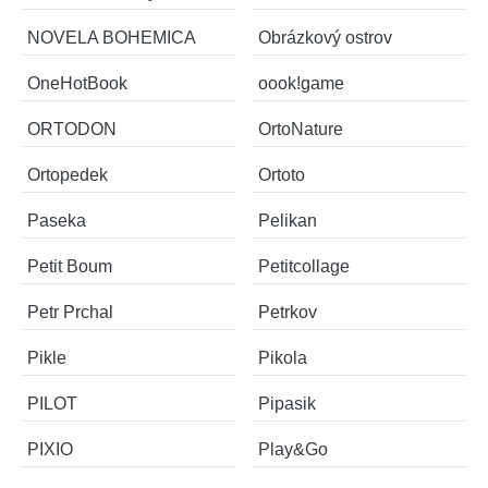
NOVELA BOHEMICA
Obrázkový ostrov
OneHotBook
oook!game
ORTODON
OrtoNature
Ortopedek
Ortoto
Paseka
Pelikan
Petit Boum
Petitcollage
Petr Prchal
Petrkov
Pikle
Pikola
PILOT
Pipasik
PIXIO
Play&Go