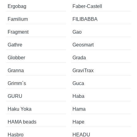
Ergobag
Faber-Castell
Familium
FILIBABBA
Fragment
Gao
Gathre
Geosmart
Globber
Grada
Granna
GraviTrax
Grimm´s
Guca
GURU
Haba
Haku Yoka
Hama
HAMA beads
Hape
Hasbro
HEADU