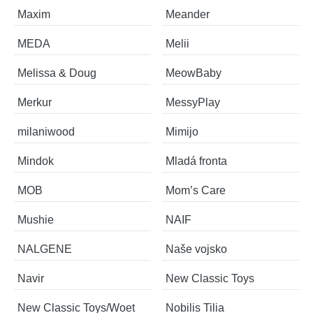
Maxim
Meander
MEDA
Melii
Melissa & Doug
MeowBaby
Merkur
MessyPlay
milaniwood
Mimijo
Mindok
Mladá fronta
MOB
Mom’s Care
Mushie
NAIF
NALGENE
Naše vojsko
Navir
New Classic Toys
New Classic Toys/Woet
Nobilis Tilia