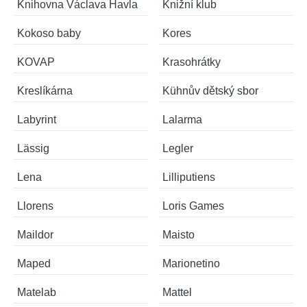
Knihovna Václava Havla
Knižní klub
Kokoso baby
Kores
KOVAP
Krasohrátky
Kreslíkárna
Kühnův dětský sbor
Labyrint
Lalarma
Lässig
Legler
Lena
Lilliputiens
Llorens
Loris Games
Maildor
Maisto
Maped
Marionetino
Matelab
Mattel