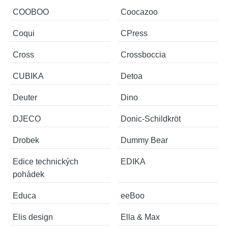
COOBOO
Coocazoo
Coqui
CPress
Cross
Crossboccia
CUBIKA
Detoa
Deuter
Dino
DJECO
Donic-Schildkröt
Drobek
Dummy Bear
Edice technických
EDIKA
pohádek
Educa
eeBoo
Elis design
Ella & Max