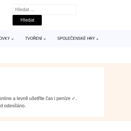
Vyhledávání
TOVKY
TVOŘENÍ
SPOLEČENSKÉ HRY
line a levně ušetříte čas i peníze ✓.
ed odesíláno.