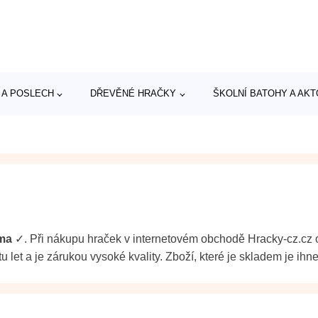
 A POSLECH
DŘEVĚNÉ HRAČKY
ŠKOLNÍ BATOHY A AK
ma
✓. Při nákupu hraček v internetovém obchodě Hracky-cz.cz on
 let a je zárukou vysoké kvality. Zboží, které je skladem je ihn