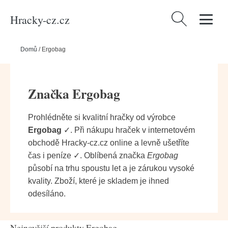
Hracky-cz.cz
Vyhledávání
Domů
/
Ergobag
Značka Ergobag
Prohlédněte si kvalitní hračky od výrobce
Ergobag
✓. Při nákupu hraček v internetovém
obchodě Hracky-cz.cz online a levně ušetříte
čas i peníze ✓. Oblíbená značka
Ergobag
působí na trhu spoustu let a je zárukou vysoké
kvality. Zboží, které je skladem je ihned
odesíláno.
Nejnovější produkty Ergobag