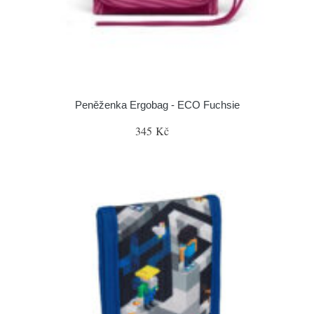
Peněženka Ergobag - ECO Fuchsie
345 Kč