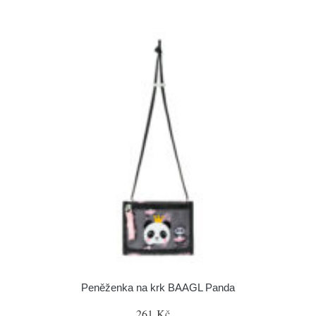
Peněženka na krk BAAGL Panda
261 Kč