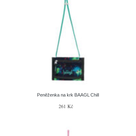
Peněženka na krk BAAGL Chill
261 Kč