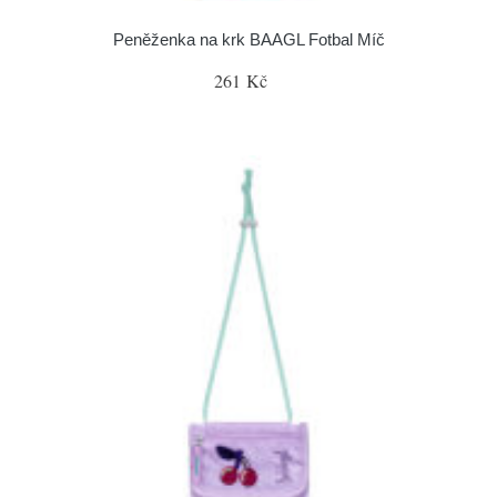
Peněženka na krk BAAGL Fotbal Míč
261 Kč