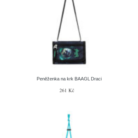
Peněženka na krk BAAGL Draci
261 Kč