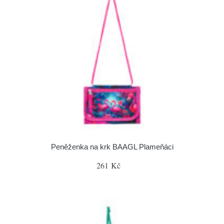
Peněženka na krk BAAGL Plameňáci
261 Kč