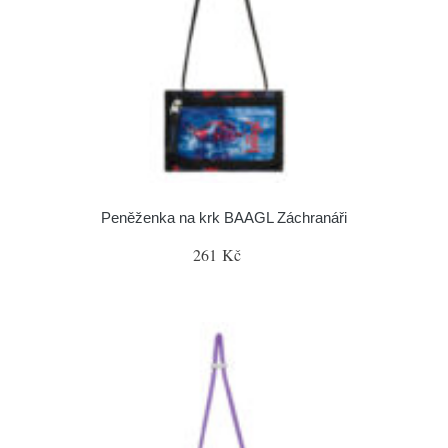
Peněženka na krk BAAGL Záchranáři
261 Kč