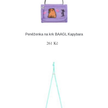
Peněženka na krk BAAGL Kapybara
261 Kč