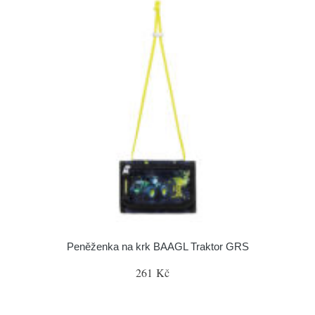
Peněženka na krk BAAGL Traktor GRS
261 Kč