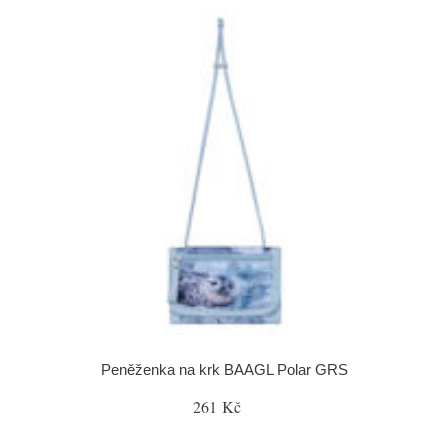
Peněženka na krk BAAGL Polar GRS
261 Kč