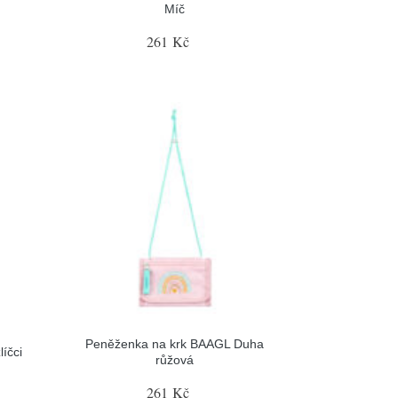
Míč
261 Kč
Peněženka na krk BAAGL Duha
íčci
růžová
261 Kč