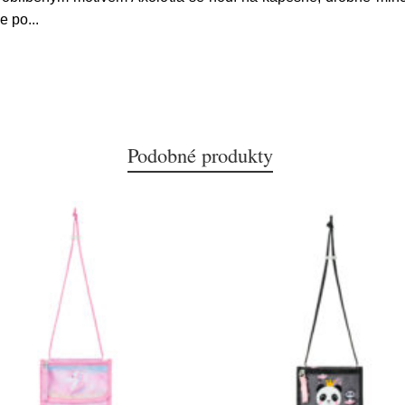
le po
...
Podobné produkty