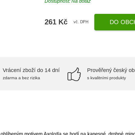
Dostupnost: Na dotaz
261 Kč
DO OBC
vč. DPH
Vrácení zboží do 14 dní
Prověřený český o
zdarma a bez rizika
s kvalitními produkty
blíbeným motivem Axolotla se hodí na kapesné, drobné mince, č