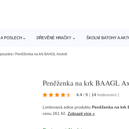
 A POSLECH
DŘEVĚNÉ HRAČKY
ŠKOLNÍ BATOHY A AK
 pouzdra
/
Peněženka na krk BAAGL Axolotl
Peněženka na krk BAAGL Ax
4.4
/
5
(
14
hodnocení
)
Limitovaná edice produktu
Peněženka na krk 
cenu 261 Kč.
Zobrazit více »