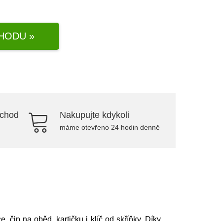
HODU »
bchod
Nakupujte kdykoli
máme otevřeno 24 hodin denně
ip na oběd, kartičku i klíč od skříňky. Díky