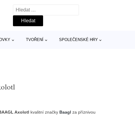
Vyhledávání
TOVKY
TVOŘENÍ
SPOLEČENSKÉ HRY
olotl
BAAGL Axolotl
kvalitní značky
Baagl
za příznivou