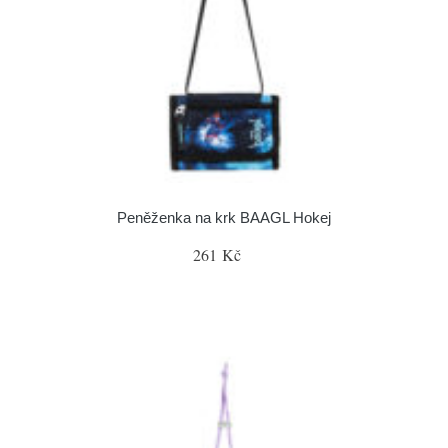
Peněženka na krk BAAGL Hokej
261 Kč