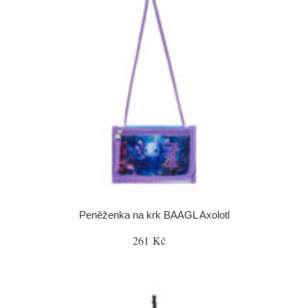
Peněženka na krk BAAGL Axolotl
261 Kč