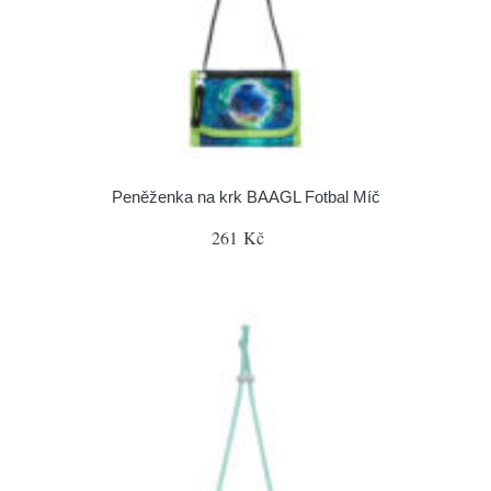
Peněženka na krk BAAGL Fotbal Míč
261 Kč