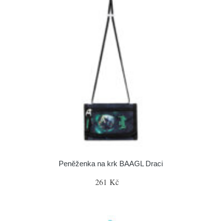
Peněženka na krk BAAGL Draci
261 Kč