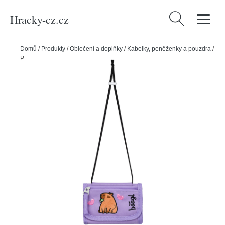
Hracky-cz.cz
Vyhledávání
Domů
/
Produkty
/
Oblečení a doplňky
/
Kabelky, peněženky a pouzdra
/
Peněženka na krk BAAGL Kapybara