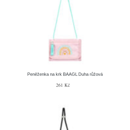
Peněženka na krk BAAGL Duha růžová
261 Kč