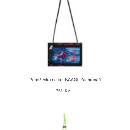
Peněženka na krk BAAGL Záchranáři
261 Kč