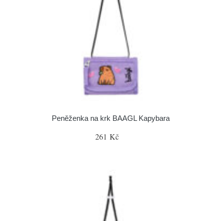
Peněženka na krk BAAGL Kapybara
261 Kč