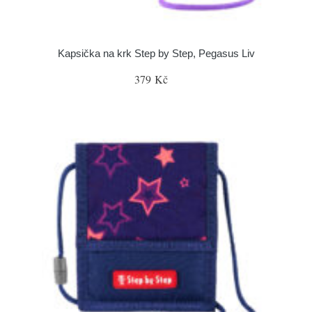
Kapsička na krk Step by Step, Pegasus Liv
379 Kč