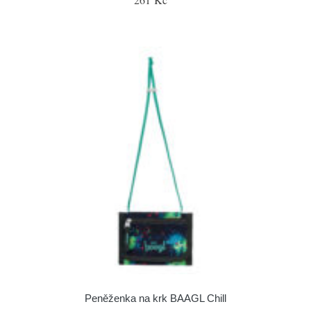
Peněženka na krk BAAGL Chill