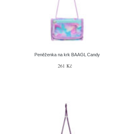
Peněženka na krk BAAGL Candy
261 Kč