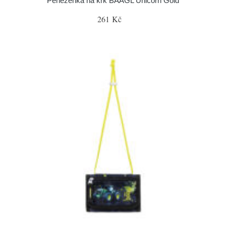
Peněženka na krk BAAGL Unicorn Gold
261 Kč