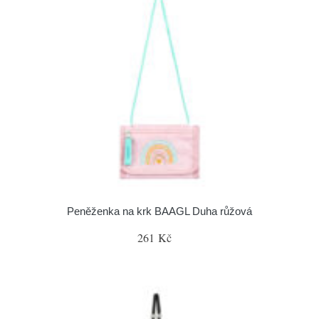
Peněženka na krk BAAGL Duha růžová
261 Kč