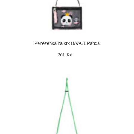
Peněženka na krk BAAGL Panda
261 Kč