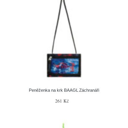
Peněženka na krk BAAGL Záchranáři
261 Kč