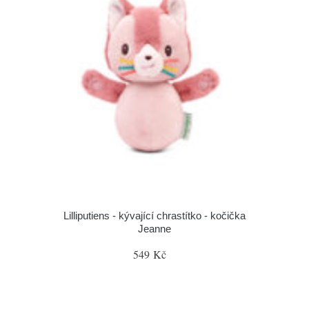
Lilliputiens - kývající chrastítko - kočička
Jeanne
549 Kč