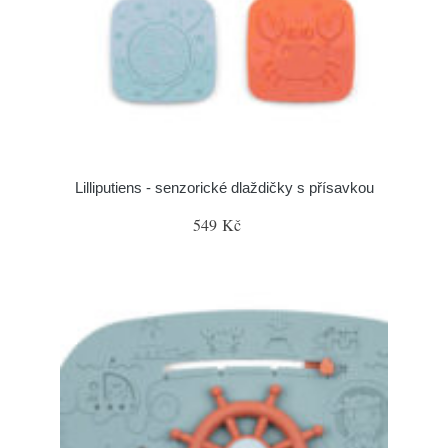
Lilliputiens - senzorické dlaždičky s přísavkou
549 Kč