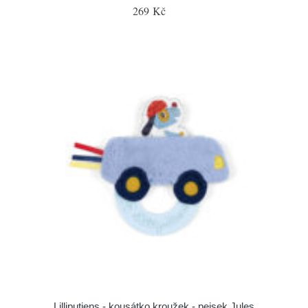
269 Kč
Lilliputiens - kousátko kroužek - pejsek Jules