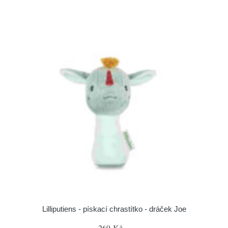
Lilliputiens - pískací chrastítko - dráček Joe
269 Kč