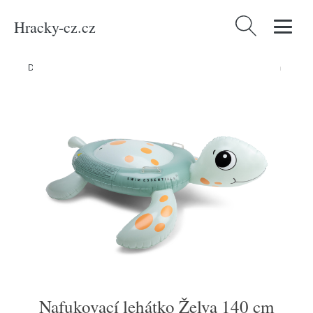
Hracky-cz.cz
Vyhledávání
Domů
/
Produkty
/
Děti a kojenci
/
Nafukovací lehátko Želva 140 cm
Nafukovací lehátko Želva 140 cm