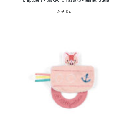
Lilliputiens - pískací chrastítko - jelínek Stella
269 Kč