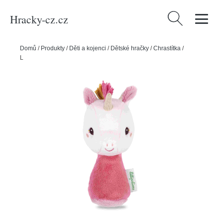
Hracky-cz.cz
Vyhledávání
Domů
/
Produkty
/
Děti a kojenci
/
Dětské hračky
/
Chrastítka
/
Lilliputiens - pískací chrastítko - jednorožec Lena