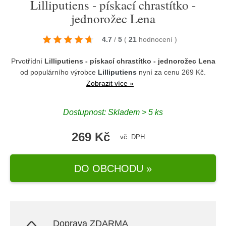
Lilliputiens - pískací chrastítko -
jednorožec Lena
4.7
/
5
(
21
hodnocení
)
Prvotřídní
Lilliputiens - pískací chrastítko - jednorožec Lena
od populárního výrobce
Lilliputiens
nyní za cenu 269 Kč.
Zobrazit více »
Dostupnost: Skladem > 5 ks
269 Kč
vč. DPH
DO OBCHODU »
Doprava ZDARMA