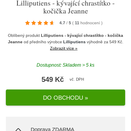
Lilliputiens - kývající chrastítko -
kočička Jeanne
4.7
/
5
(
11
hodnocení
)
Oblíbený produkt
Lilliputiens - kývající chrastítko - kočička
Jeanne
od předního výrobce
Lilliputiens
výhodně za 549 Kč.
Zobrazit více »
Dostupnost: Skladem > 5 ks
549 Kč
vč. DPH
DO OBCHODU »
Doprava ZDARMA