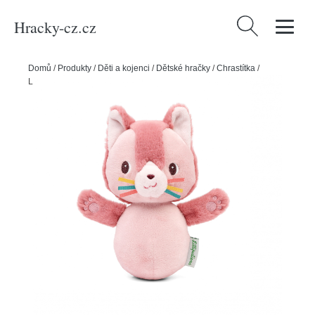
Hracky-cz.cz
Vyhledávání
Domů
/
Produkty
/
Děti a kojenci
/
Dětské hračky
/
Chrastítka
/
Lilliputiens - kývající chrastítko - kočička Jeanne