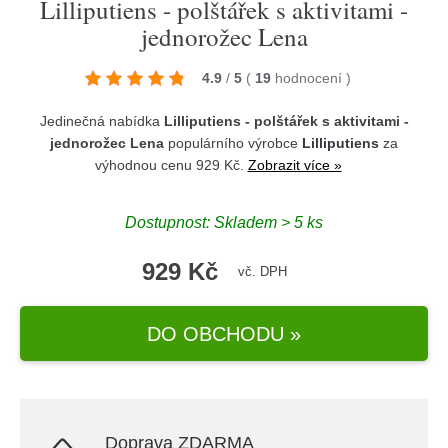
Lilliputiens - polštářek s aktivitami -
jednorožec Lena
4.9
/
5
(
19
hodnocení
)
Jedinečná nabídka
Lilliputiens - polštářek s aktivitami -
jednorožec Lena
populárního výrobce
Lilliputiens
za
výhodnou cenu 929 Kč.
Zobrazit více »
Dostupnost: Skladem > 5 ks
929 Kč
vč. DPH
DO OBCHODU »
Doprava ZDARMA