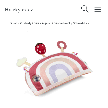
Hracky-cz.cz
Vyhledávání
Domů
/
Produkty
/
Děti a kojenci
/
Dětské hračky
/
Chrastítka
/
Lilliputiens - polštářek s aktivitami - jednorožec Lena