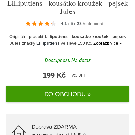
Lilliputiens - kousátko kroužek - pejsek
Jules
4.1
/
5
(
28
hodnocení
)
Originální produkt
Lilliputiens - kousátko kroužek - pejsek
Jules
značky
Lilliputiens
ve slevě 199 Kč.
Zobrazit více »
Dostupnost: Na dotaz
199 Kč
vč. DPH
DO OBCHODU »
Doprava ZDARMA
pro objednávky nad 1.500 Kč