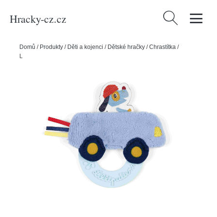
Hracky-cz.cz
Vyhledávání
Domů
/
Produkty
/
Děti a kojenci
/
Dětské hračky
/
Chrastítka
/
Lilliputiens - kousátko kroužek - pejsek Jules