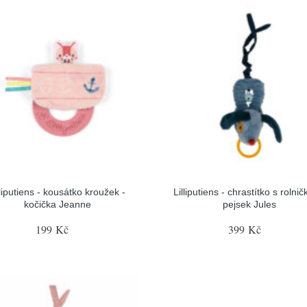
lliputiens - kousátko kroužek -
Lilliputiens - chrastítko s rolnič
kočička Jeanne
pejsek Jules
199 Kč
399 Kč