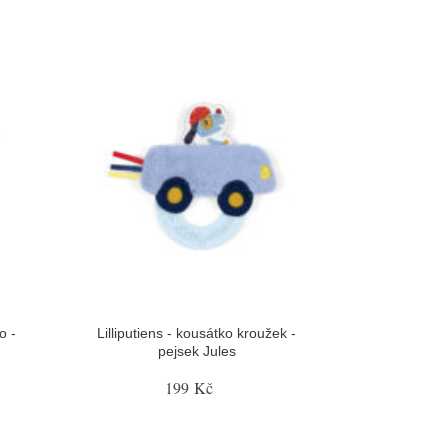
o -
Lilliputiens - kousátko kroužek -
pejsek Jules
199 Kč