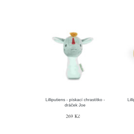
Lilliputiens - pískací chrastítko -
Lil
dráček Joe
269 Kč