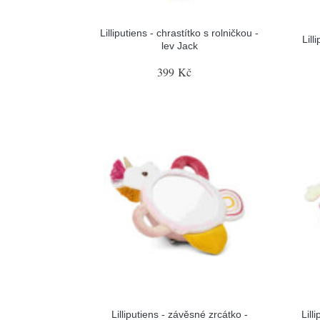
Lilliputiens - chrastítko s rolničkou -
Lill
lev Jack
399 Kč
Lilliputiens - závěsné zrcátko -
Lill