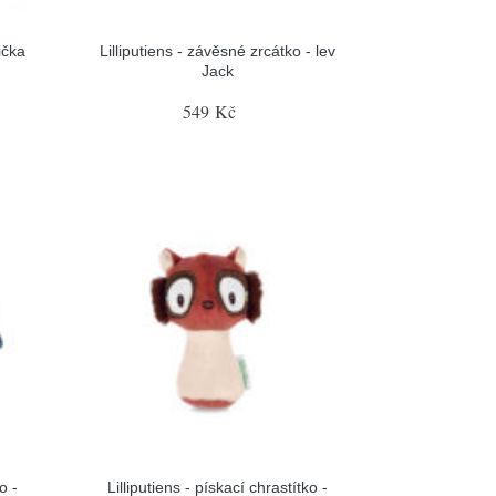
čička
Lilliputiens - závěsné zrcátko - lev
Jack
549 Kč
o -
Lilliputiens - pískací chrastítko -