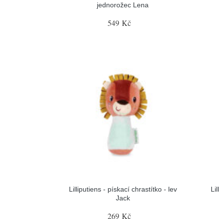
jednorožec Lena
549 Kč
Lilliputiens - pískací chrastítko - lev
Lil
Jack
269 Kč