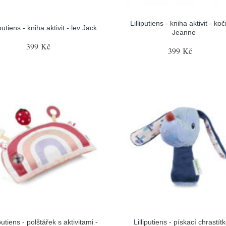
Lilliputiens - kniha aktivit - ko
iputiens - kniha aktivit - lev Jack
Jeanne
399 Kč
399 Kč
iputiens - polštářek s aktivitami -
Lilliputiens - pískací chrastítk