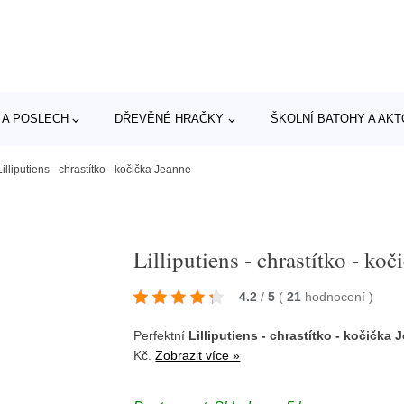
 A POSLECH
DŘEVĚNÉ HRAČKY
ŠKOLNÍ BATOHY A AK
Lilliputiens - chrastítko - kočička Jeanne
Lilliputiens - chrastítko - ko
4.2
/
5
(
21
hodnocení
)
Perfektní
Lilliputiens - chrastítko - kočička
Kč.
Zobrazit více »