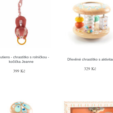
iputiens - chrastítko s rolničkou -
Dřevěné chrastítko s aktivit
kočička Jeanne
329 Kč
399 Kč