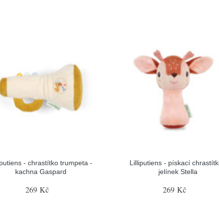
liputiens - chrastítko trumpeta -
Lilliputiens - pískací chrastítk
kachna Gaspard
jelínek Stella
269 Kč
269 Kč