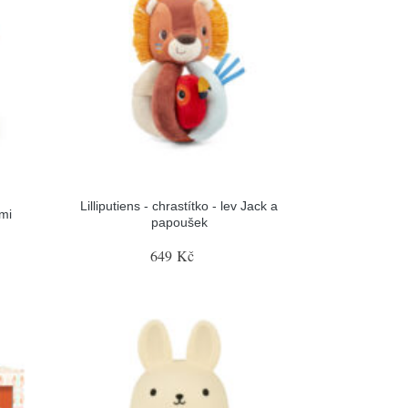
Lilliputiens - chrastítko - lev Jack a
ami
papoušek
649 Kč