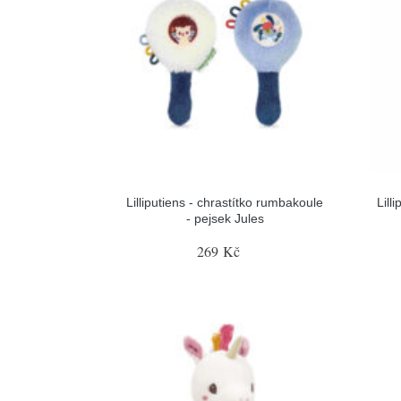
Lilliputiens - chrastítko rumbakoule
Lill
- pejsek Jules
269 Kč