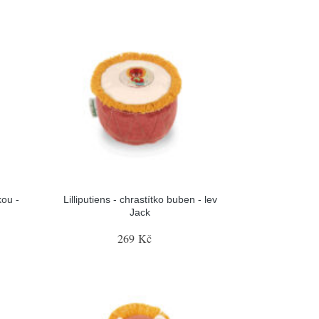
kou -
Lilliputiens - chrastítko buben - lev
Jack
269 Kč