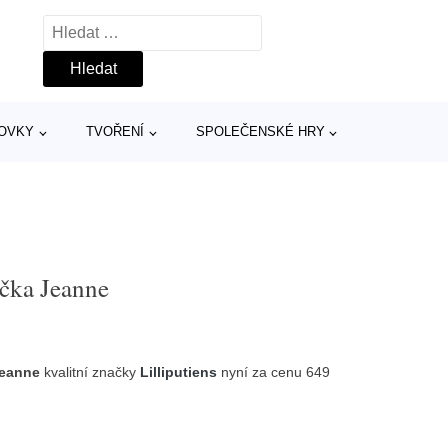
Vyhledávání
TOVKY
TVOŘENÍ
SPOLEČENSKÉ HRY
čička Jeanne
 Jeanne
kvalitní značky
Lilliputiens
nyní za cenu 649