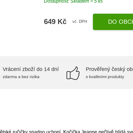
Dostupnost: Skladem > 5 ks
649 Kč
DO OBC
vč. DPH
Vrácení zboží do 14 dní
Prověřený český o
zdarma a bez rizika
s kvalitními produkty
dětské ručičky snadno uchopí. Kočička Jeanne pečlivě hlídá s