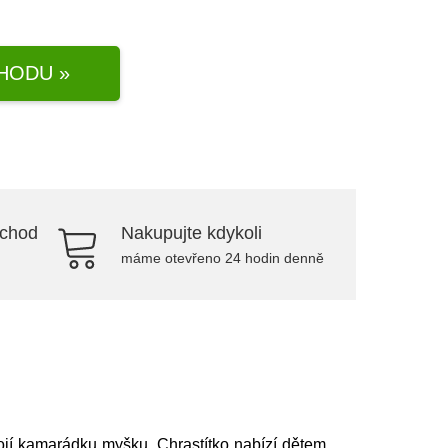
HODU »
bchod
Nakupujte kdykoli
máme otevřeno 24 hodin denně
vojí kamarádku myšku. Chrastítko nabízí dětem