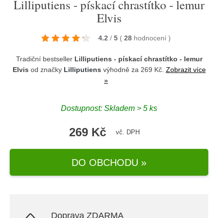
Lilliputiens - pískací chrastítko - lemur
Elvis
4.2
/
5
(
28
hodnocení
)
Tradiční bestseller
Lilliputiens - pískací chrastítko - lemur
Elvis
od značky
Lilliputiens
výhodně za 269 Kč.
Zobrazit více
»
Dostupnost: Skladem > 5 ks
269 Kč
vč. DPH
DO OBCHODU »
Doprava ZDARMA