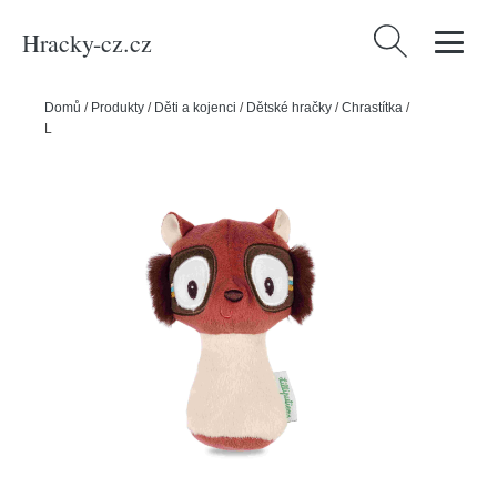
Hracky-cz.cz
Vyhledávání
Domů
/
Produkty
/
Děti a kojenci
/
Dětské hračky
/
Chrastítka
/
Lilliputiens - pískací chrastítko - lemur Elvis