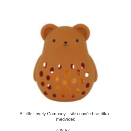
A Little Lovely Company - silikonové chrastítko -
medvídek
449 Kč