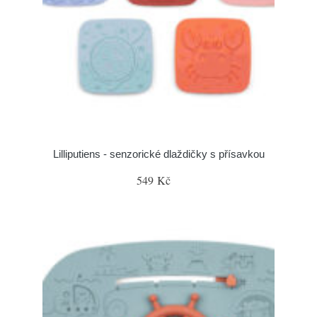
Lilliputiens - senzorické dlaždičky s přísavkou
549 Kč