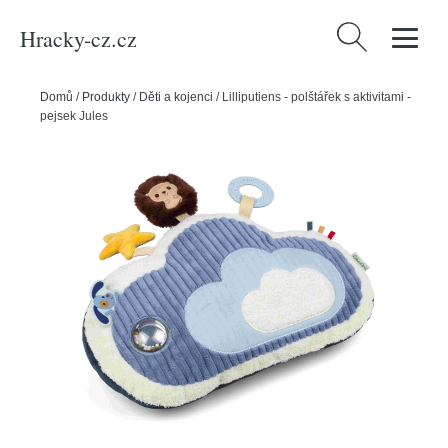
Hracky-cz.cz
Vyhledávání
Domů
/
Produkty
/
Děti a kojenci
/
Lilliputiens - polštářek s aktivitami -
pejsek Jules