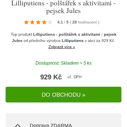
Lilliputiens - polštářek s aktivitami -
pejsek Jules
4.1
/
5
(
28
hodnocení
)
Top produkt
Lilliputiens - polštářek s aktivitami - pejsek
Jules
od předního výrobce
Lilliputiens
v akci za 929 Kč.
Zobrazit více »
Dostupnost: Skladem > 5 ks
929 Kč
vč. DPH
DO OBCHODU »
Doprava ZDARMA