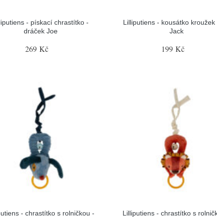
lliputiens - pískací chrastítko -
Lilliputiens - kousátko kroužek 
dráček Joe
Jack
269 Kč
199 Kč
iputiens - chrastítko s rolničkou -
Lilliputiens - chrastítko s rolnič