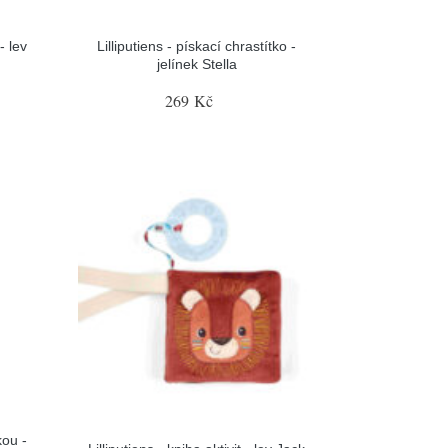
- lev
Lilliputiens - pískací chrastítko -
jelínek Stella
269 Kč
kou -