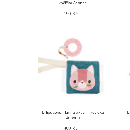
kočička Jeanne
199 Kč
Lilliputiens - kniha aktivit - kočička
L
Jeanne
399 Kč