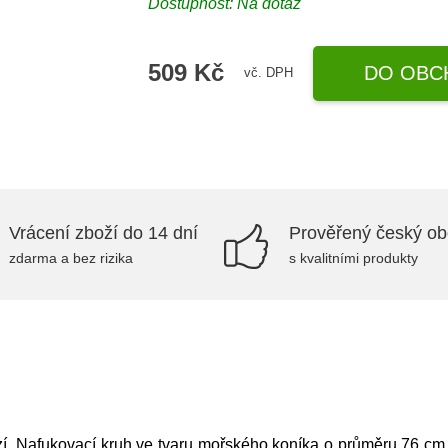
Dostupnost: Na dotaz
509 Kč
DO OBC
vč. DPH
Vrácení zboží do 14 dní
Prověřený český o
zdarma a bez rizika
s kvalitními produkty
rzí. Nafukovací kruh ve tvaru mořského koníka o průměru 76 c