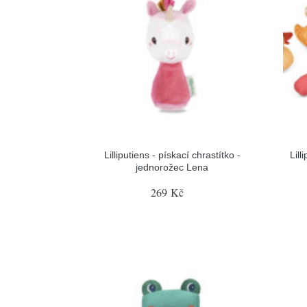
Lilliputiens - pískací chrastítko -
Lill
jednorožec Lena
269 Kč