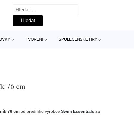
Vyhledávání
TOVKY
TVOŘENÍ
SPOLEČENSKÉ HRY
ík 76 cm
ník 76 cm
od předního výrobce
Swim Essentials
za