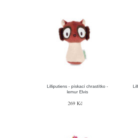
Lilliputiens - pískací chrastítko -
Lil
lemur Elvis
269 Kč