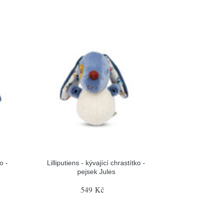
o -
Lilliputiens - kývající chrastítko -
pejsek Jules
549 Kč