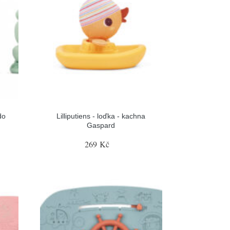
do
Lilliputiens - loďka - kachna
Gaspard
269 Kč