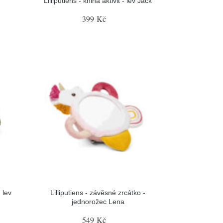
Lilliputiens - kniha aktivit - lev Jack
399 Kč
 lev
Lilliputiens - závěsné zrcátko -
jednorožec Lena
549 Kč