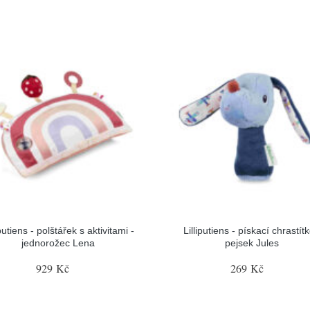
iputiens - polštářek s aktivitami -
Lilliputiens - pískací chrastítk
jednorožec Lena
pejsek Jules
929 Kč
269 Kč