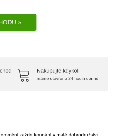
HODU »
bchod
Nakupujte kdykoli
máme otevřeno 24 hodin denně
m promění každé koupání v malé dobrodružství.