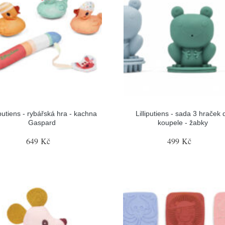
iputiens - rybářská hra - kachna
Lilliputiens - sada 3 hraček 
Gaspard
koupele - žabky
649 Kč
499 Kč