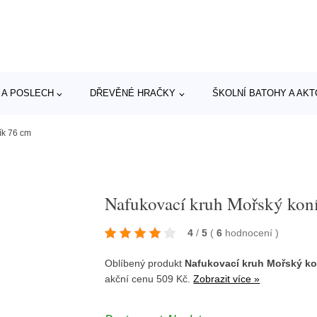
 A POSLECH
DŘEVĚNÉ HRAČKY
ŠKOLNÍ BATOHY A AK
ík 76 cm
Nafukovací kruh Mořský kon
4
/
5
(
6
hodnocení
)
Oblíbený produkt
Nafukovací kruh Mořský ko
akční cenu 509 Kč.
Zobrazit více »