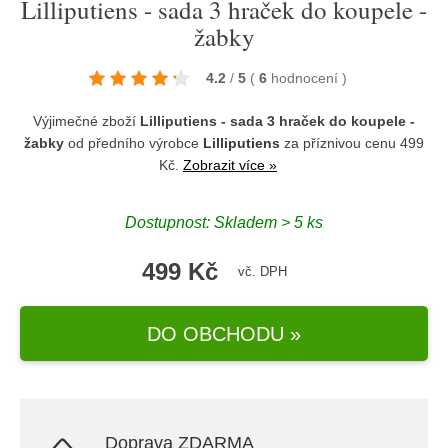
Lilliputiens - sada 3 hraček do koupele -
žabky
4.2
/
5
(
6
hodnocení
)
Výjimečné zboží
Lilliputiens - sada 3 hraček do koupele -
žabky
od předního výrobce
Lilliputiens
za příznivou cenu 499
Kč.
Zobrazit více »
Dostupnost: Skladem > 5 ks
499 Kč
vč. DPH
DO OBCHODU »
Doprava ZDARMA