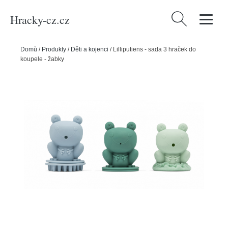
Hracky-cz.cz
Vyhledávání
Domů
/
Produkty
/
Děti a kojenci
/
Lilliputiens - sada 3 hraček do
koupele - žabky