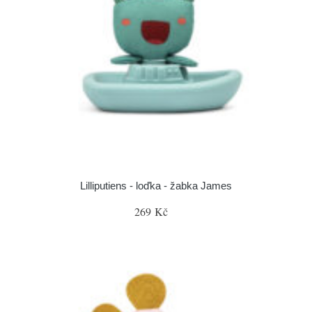
Lilliputiens - loďka - žabka James
269 Kč