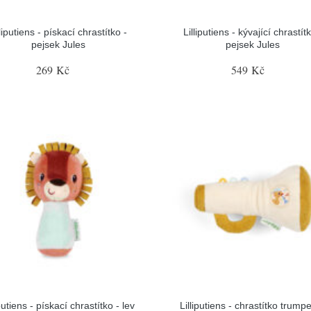
lliputiens - pískací chrastítko -
Lilliputiens - kývající chrastítk
pejsek Jules
pejsek Jules
269 Kč
549 Kč
iputiens - pískací chrastítko - lev
Lilliputiens - chrastítko trumpe