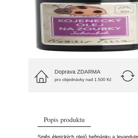
Doprava ZDARMA
pro objednávky nad 1.500 Kč
Popis produktu
Směs éterických olejů heřmánku a levandule