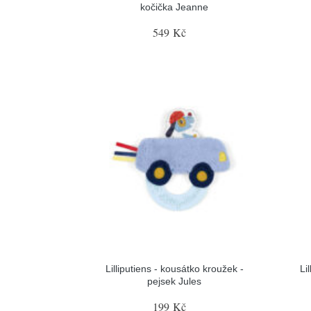
kočička Jeanne
549 Kč
Lilliputiens - kousátko kroužek -
Li
pejsek Jules
199 Kč