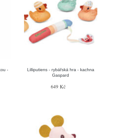
kou -
Lilliputiens - rybářská hra - kachna
Gaspard
649 Kč