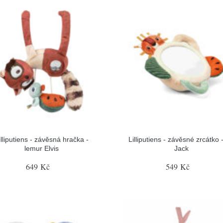
illiputiens - závěsná hračka -
Lilliputiens - závěsné zrcátko -
lemur Elvis
Jack
649 Kč
549 Kč