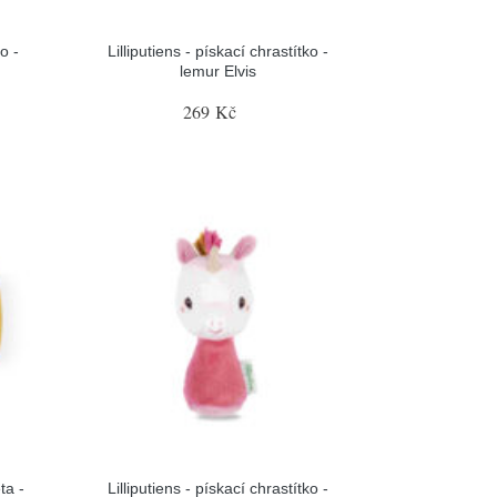
o -
Lilliputiens - pískací chrastítko -
lemur Elvis
269 Kč
ta -
Lilliputiens - pískací chrastítko -