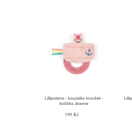
Lilliputiens - kousátko kroužek -
Lill
kočička Jeanne
199 Kč