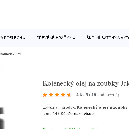
 A POSLECH
DŘEVĚNÉ HRAČKY
ŠKOLNÍ BATOHY A AK
akoubek 20 ml
Kojenecký olej na zoubky Ja
4.6
/
5
(
19
hodnocení
)
Exkluzivní produkt
Kojenecký olej na zoubky
cenu 149 Kč.
Zobrazit více »