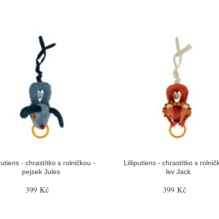
iputiens - chrastítko s rolničkou -
Lilliputiens - chrastítko s rolnič
pejsek Jules
lev Jack
399 Kč
399 Kč