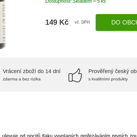
Dostupnost: Skladem > 5 ks
149 Kč
DO OBC
vč. DPH
Vrácení zboží do 14 dní
Prověřený český o
zdarma a bez rizika
s kvalitními produkty
 ulevuje od pocitů tlaku vyvolaných prořezáváním prvních z