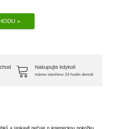
HODU »
bchod
Nakupujte kdykoli
máme otevřeno 24 hodin denně
oubků a laskavě pečuje o kojeneckou pokožku