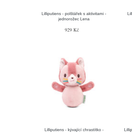
Lilliputiens - polštářek s aktivitami -
Li
jednorožec Lena
929 Kč
Lilliputiens - kývající chrastítko -
Lill