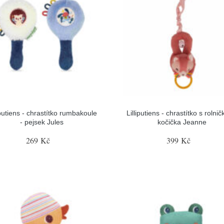
iputiens - chrastítko rumbakoule
Lilliputiens - chrastítko s rolnič
- pejsek Jules
kočička Jeanne
269 Kč
399 Kč