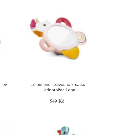
 lev
Lilliputiens - závěsné zrcátko -
jednorožec Lena
549 Kč