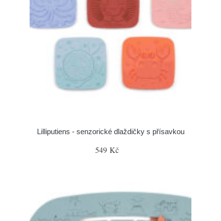
Lilliputiens - senzorické dlaždičky s přísavkou
549 Kč