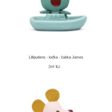
Lilliputiens - loďka - žabka James
269 Kč