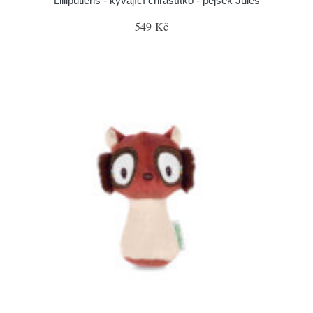
Lilliputiens - kývající chrastítko - pejsek Jules
549 Kč