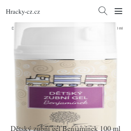
Hracky-cz.cz
Vyhledávání
Domů
/
Produkty
/
Děti a kojenci
/
Dětský zubní gel Benjamínek 100 ml
Dětský zubní gel Benjamínek 100 ml