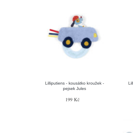
Lilliputiens - kousátko kroužek -
Li
pejsek Jules
199 Kč