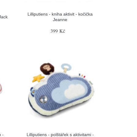
Lilliputiens - kniha aktivit - kočička
 Jack
Jeanne
399 Kč
 -
Lilliputiens - polštářek s aktivitami -