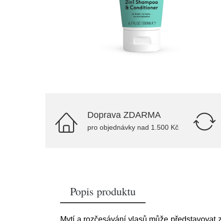
Doprava ZDARMA
pro objednávky nad 1.500 Kč
Popis produktu
Mytí a rozčesávání vlasů může představovat zby