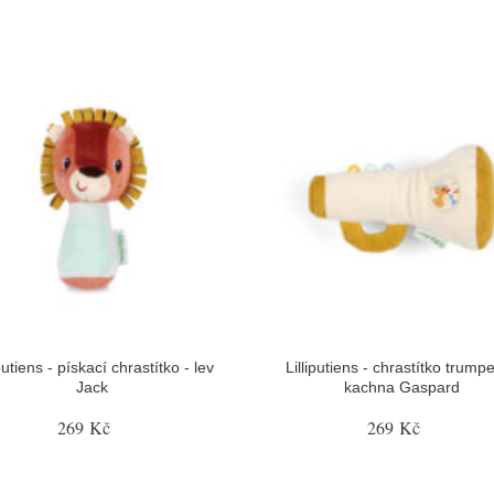
iputiens - pískací chrastítko - lev
Lilliputiens - chrastítko trumpe
Jack
kachna Gaspard
269 Kč
269 Kč