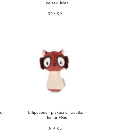
pejsek Jules
929 Kč
o -
Lilliputiens - pískací chrastítko -
lemur Elvis
269 Kč