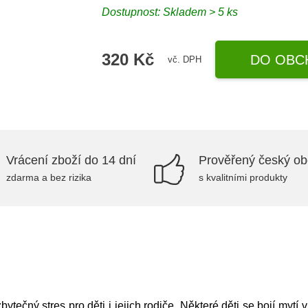
Dostupnost: Skladem > 5 ks
320 Kč
DO OBC
vč. DPH
Vrácení zboží do 14 dní
Prověřený český o
zdarma a bez rizika
s kvalitními produkty
tečný stres pro děti i jejich rodiče. Některé děti se bojí mytí 