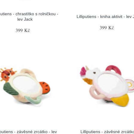
iputiens - chrastítko s rolničkou -
Lilliputiens - kniha aktivit - lev
lev Jack
399 Kč
399 Kč
liputiens - závěsné zrcátko - lev
Lilliputiens - závěsné zrcátko