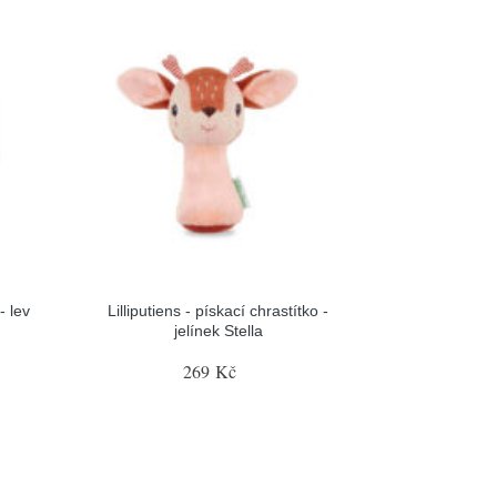
- lev
Lilliputiens - pískací chrastítko -
jelínek Stella
269 Kč