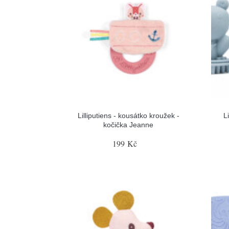
Lilliputiens - kousátko kroužek -
L
kočička Jeanne
199 Kč