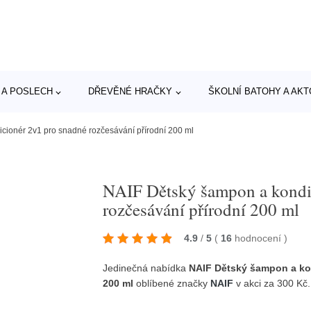
 A POSLECH
DŘEVĚNÉ HRAČKY
ŠKOLNÍ BATOHY A AK
cionér 2v1 pro snadné rozčesávání přírodní 200 ml
NAIF Dětský šampon a kondi
rozčesávání přírodní 200 ml
4.9
/
5
(
16
hodnocení
)
Jedinečná nabídka
NAIF Dětský šampon a kon
200 ml
oblíbené značky
NAIF
v akci za 300 Kč