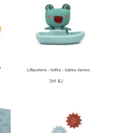
a
Lilliputiens - loďka - žabka James
269 Kč