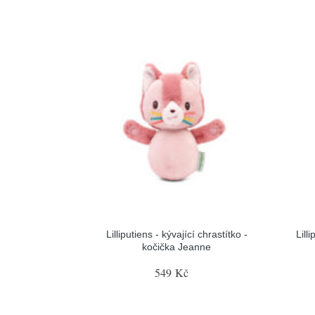
Lilliputiens - kývající chrastítko -
Lill
kočička Jeanne
549 Kč