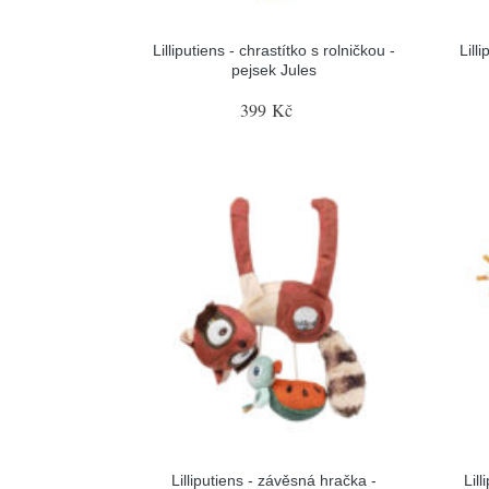
Lilliputiens - chrastítko s rolničkou -
Lill
pejsek Jules
399 Kč
Lilliputiens - závěsná hračka -
Lil