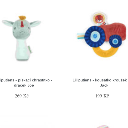
lliputiens - pískací chrastítko -
Lilliputiens - kousátko kroužek 
dráček Joe
Jack
269 Kč
199 Kč