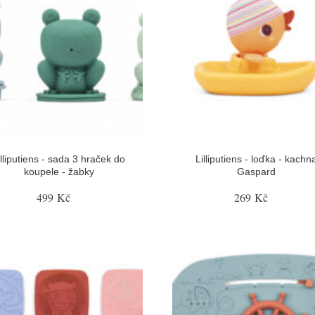
illiputiens - sada 3 hraček do
Lilliputiens - loďka - kachn
koupele - žabky
Gaspard
499 Kč
269 Kč