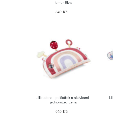
lemur Elvis
649 Kč
Lilliputiens - polštářek s aktivitami -
Li
jednorožec Lena
929 Kč