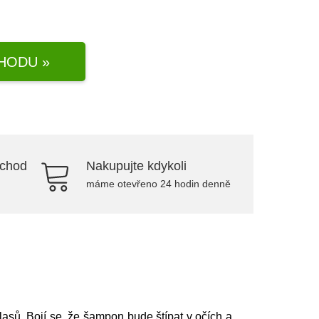
HODU »
bchod
Nakupujte kdykoli
máme otevřeno 24 hodin denně
vlasů. Bojí se, že šampon bude štípat v očích a