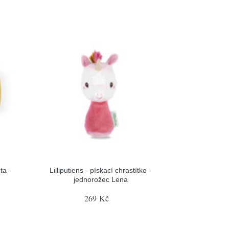
ta -
Lilliputiens - pískací chrastítko -
jednorožec Lena
269 Kč