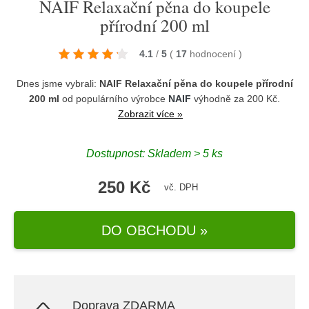
NAIF Relaxační pěna do koupele
přírodní 200 ml
4.1
/
5
(
17
hodnocení
)
Dnes jsme vybrali:
NAIF Relaxační pěna do koupele přírodní
200 ml
od populárního výrobce
NAIF
výhodně za 200 Kč.
Zobrazit více »
Dostupnost: Skladem > 5 ks
250 Kč
vč. DPH
DO OBCHODU »
Doprava ZDARMA