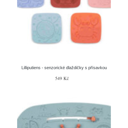
Lilliputiens - senzorické dlaždičky s přísavkou
549 Kč