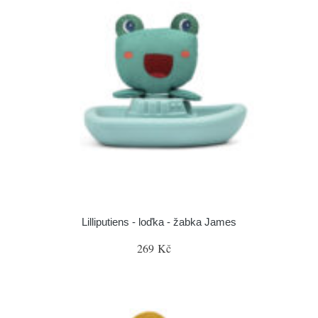
Lilliputiens - loďka - žabka James
269 Kč