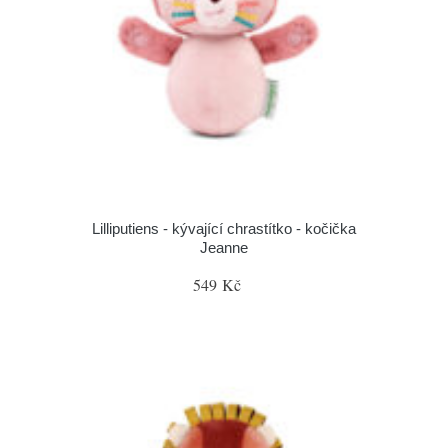
Lilliputiens - kývající chrastítko - kočička
Jeanne
549 Kč