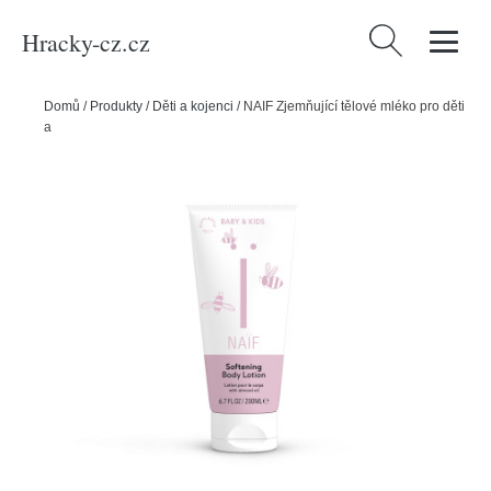
Hracky-cz.cz
Vyhledávání
Domů
/
Produkty
/
Děti a kojenci
/
NAIF Zjemňující tělové mléko pro děti
a miminka přírodní 200 ml