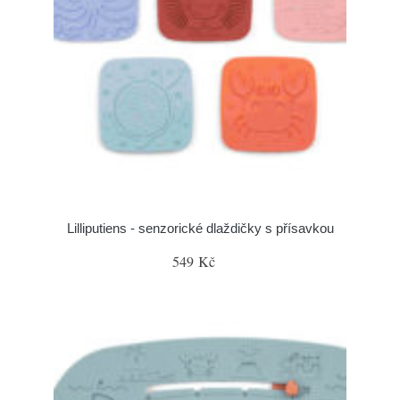
Lilliputiens - senzorické dlaždičky s přísavkou
549 Kč