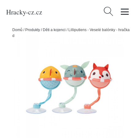
Hracky-cz.cz
Vyhledávání
Domů
/
Produkty
/
Děti a kojenci
/
Lilliputiens - Veselé balónky - hračka
do vody