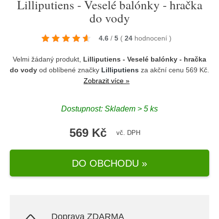
Lilliputiens - Veselé balónky - hračka
do vody
4.6
/
5
(
24
hodnocení
)
Velmi žádaný produkt,
Lilliputiens - Veselé balónky - hračka
do vody
od oblíbené značky
Lilliputiens
za akční cenu 569 Kč.
Zobrazit více »
Dostupnost: Skladem > 5 ks
569 Kč
vč. DPH
DO OBCHODU »
Doprava ZDARMA