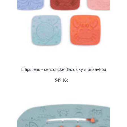
Lilliputiens - senzorické dlaždičky s přísavkou
549 Kč