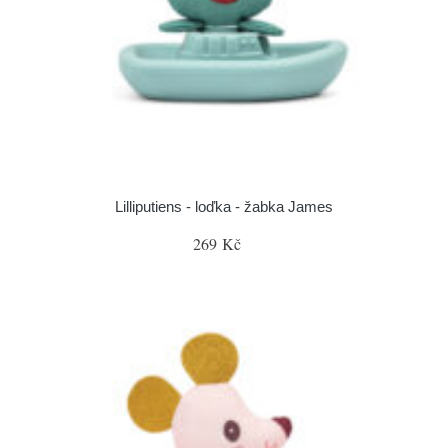
Lilliputiens - loďka - žabka James
269 Kč