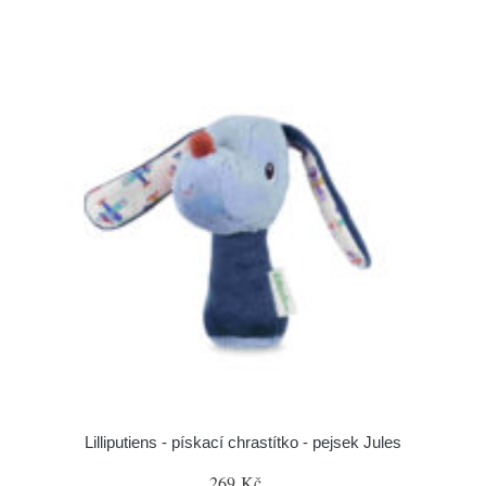
Lilliputiens - pískací chrastítko - pejsek Jules
269 Kč