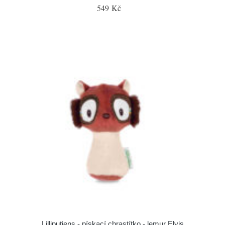
549 Kč
Lilliputiens - pískací chrastítko - lemur Elvis