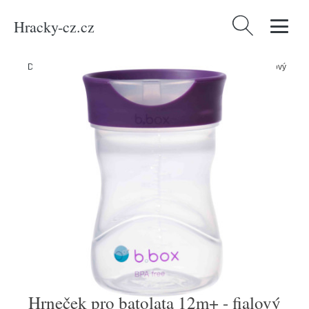
Hracky-cz.cz
Vyhledávání
Domů
/
Produkty
/
Děti a kojenci
/
Hrneček pro batolata 12m+ - fialový
Hrneček pro batolata 12m+ - fialový