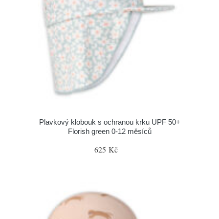
Plavkový klobouk s ochranou krku UPF 50+
Florish green 0-12 měsíců
625 Kč