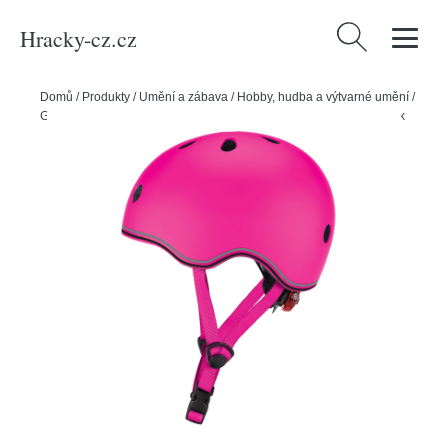
Hracky-cz.cz
Vyhledávání
Domů
/
Produkty
/
Umění a zábava
/
Hobby, hudba a výtvarné umění
/
Globber dětská helma Go Up Lights XXS/XS (45–51 cm) Deep Pink