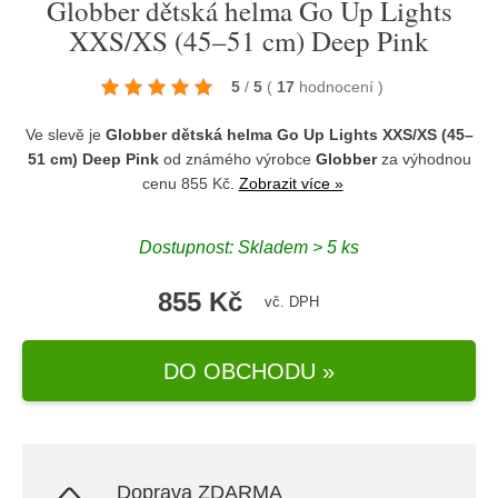
Globber dětská helma Go Up Lights
XXS/XS (45–51 cm) Deep Pink
5
/
5
(
17
hodnocení
)
Ve slevě je
Globber dětská helma Go Up Lights XXS/XS (45–
51 cm) Deep Pink
od známého výrobce
Globber
za výhodnou
cenu 855 Kč.
Zobrazit více »
Dostupnost: Skladem > 5 ks
855 Kč
vč. DPH
DO OBCHODU »
Doprava ZDARMA