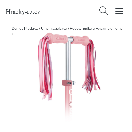
Hracky-cz.cz
Vyhledávání
Domů
/
Produkty
/
Umění a zábava
/
Hobby, hudba a výtvarné umění
/
Globber stuhy FANTASY Pink