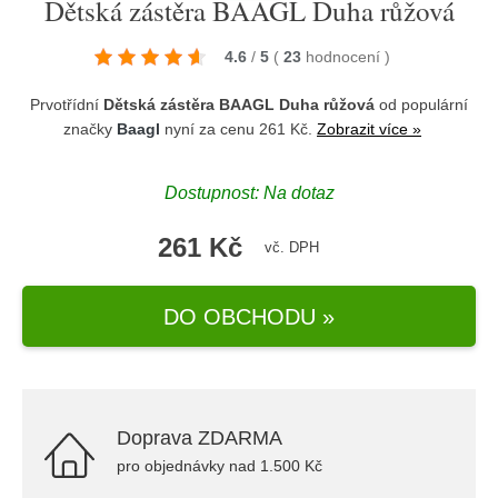
Dětská zástěra BAAGL Duha růžová
4.6
/
5
(
23
hodnocení
)
Prvotřídní
Dětská zástěra BAAGL Duha růžová
od populární
značky
Baagl
nyní za cenu 261 Kč.
Zobrazit více »
Dostupnost: Na dotaz
261 Kč
vč. DPH
DO OBCHODU »
Doprava ZDARMA
pro objednávky nad 1.500 Kč