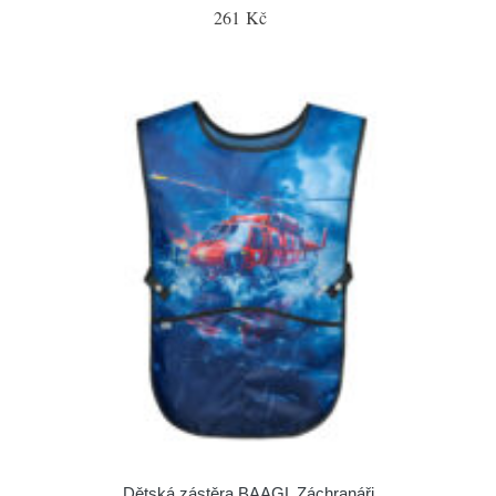
261 Kč
Dětská zástěra BAAGL Záchranáři