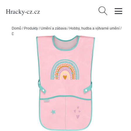
Hracky-cz.cz
Vyhledávání
Domů
/
Produkty
/
Umění a zábava
/
Hobby, hudba a výtvarné umění
/
Dětská zástěra BAAGL Duha růžová