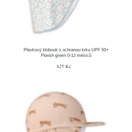
Plavkový klobouk s ochranou krku UPF 50+
Florish green 0-12 měsíců
625 Kč