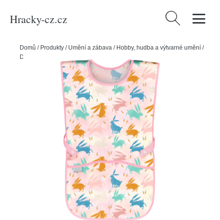
Hracky-cz.cz
Vyhledávání
Domů
/
Produkty
/
Umění a zábava
/
Hobby, hudba a výtvarné umění
/
Dětská zástěra BAAGL Bunny