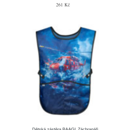
261 Kč
Dětská zástěra BAAGL Záchranáři