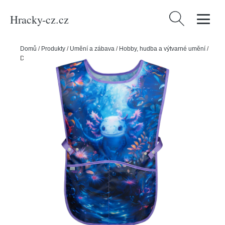
Hracky-cz.cz
Vyhledávání
Domů
/
Produkty
/
Umění a zábava
/
Hobby, hudba a výtvarné umění
/
Dětská zástěra BAAGL Axolotl