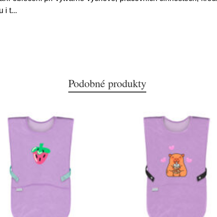
 i t
...
Podobné produkty