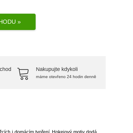
HODU »
bchod
Nakupujte kdykoli
máme otevřeno 24 hodin denně
žcích i domácím tvoření. Hokejový motiv dodá