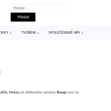
Vyhledávání
TOVKY
TVOŘENÍ
SPOLEČENSKÉ HRY
j
BAAGL Hokej
od oblíbeného výrobce
Baagl
nyní za