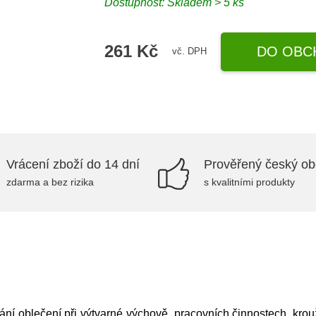
Dostupnost: Skladem > 5 ks
261 Kč
DO OBC
vč. DPH
Vrácení zboží do 14 dní
Prověřený český o
zdarma a bez rizika
s kvalitními produkty
í oblečení při výtvarné výchově, pracovních činnostech, krou