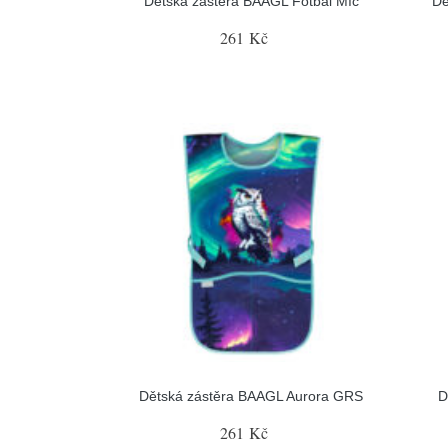
Dětská zástěra BAAGL Fotbal Míč
Dě
261 Kč
Dětská zástěra BAAGL Aurora GRS
D
261 Kč