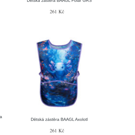
Dětská zástěra BAAGL Polar GRS
261 Kč
a
Dětská zástěra BAAGL Axolotl
261 Kč