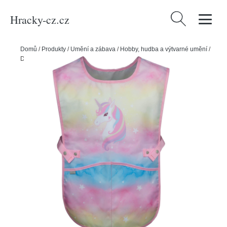
Hracky-cz.cz
Vyhledávání
Domů
/
Produkty
/
Umění a zábava
/
Hobby, hudba a výtvarné umění
/
Dětská zástěra BAAGL Rainbow Unicorn