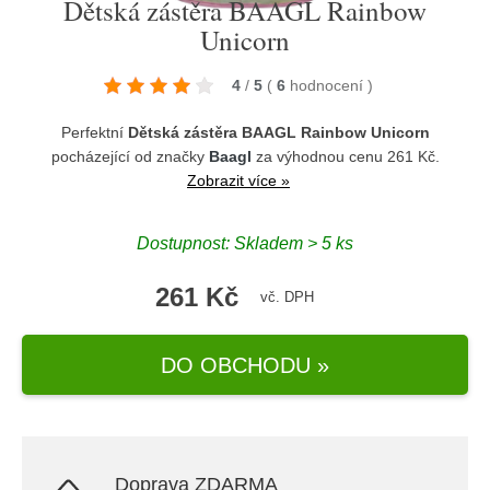
Dětská zástěra BAAGL Rainbow
Unicorn
4
/
5
(
6
hodnocení
)
Perfektní
Dětská zástěra BAAGL Rainbow Unicorn
pocházející od značky
Baagl
za výhodnou cenu 261 Kč.
Zobrazit více »
Dostupnost: Skladem > 5 ks
261 Kč
vč. DPH
DO OBCHODU »
Doprava ZDARMA