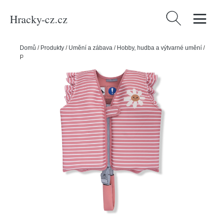
Hracky-cz.cz
Vyhledávání
Domů
/
Produkty
/
Umění a zábava
/
Hobby, hudba a výtvarné umění
/
Plavecká vesta pro děti Daisy Flower 3-6 let