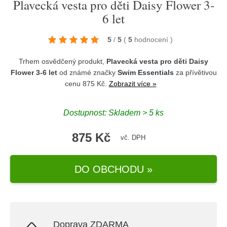
Plavecká vesta pro děti Daisy Flower 3-
6 let
5
/
5
(
5
hodnocení
)
Trhem osvědčený produkt,
Plavecká vesta pro děti Daisy
Flower 3-6 let
od známé značky
Swim Essentials
za přívětivou
cenu 875 Kč.
Zobrazit více »
Dostupnost: Skladem > 5 ks
875 Kč
vč. DPH
DO OBCHODU »
Doprava ZDARMA