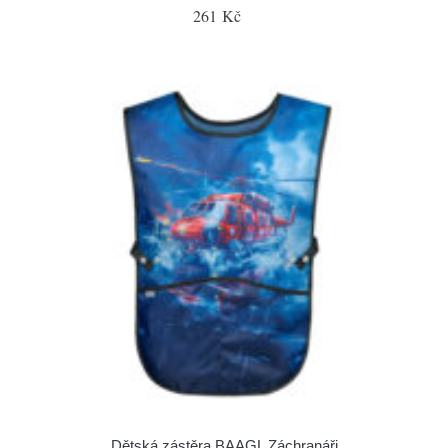
261 Kč
Dětská zástěra BAAGL Záchranáři