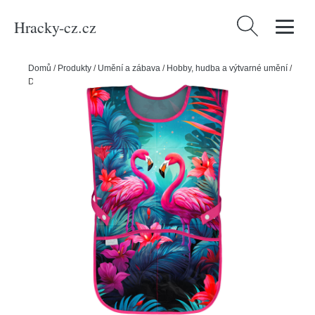
Hracky-cz.cz
Vyhledávání
Domů
/
Produkty
/
Umění a zábava
/
Hobby, hudba a výtvarné umění
/
Dětská zástěra BAAGL Plameňáci