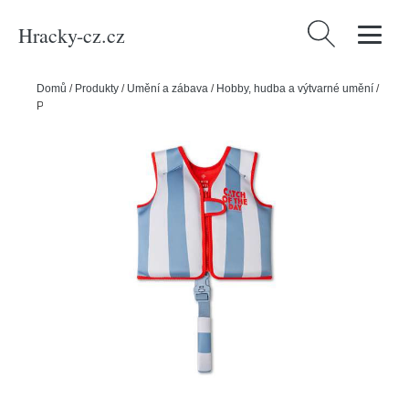
Hracky-cz.cz
Vyhledávání
Domů
/
Produkty
/
Umění a zábava
/
Hobby, hudba a výtvarné umění
/
Plavecká vesta pro děti Catch of the Day 2-3 roky