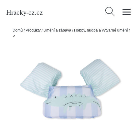
Hracky-cz.cz
Vyhledávání
Domů
/
Produkty
/
Umění a zábava
/
Hobby, hudba a výtvarné umění
/
Plavecká vesta s rukávky Crocodile 2–6 let