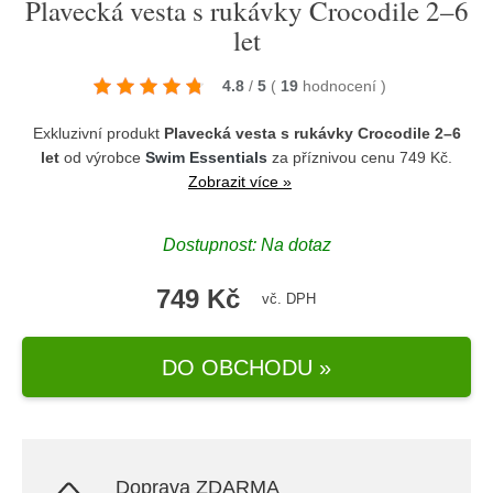
Plavecká vesta s rukávky Crocodile 2–6
let
4.8
/
5
(
19
hodnocení
)
Exkluzivní produkt
Plavecká vesta s rukávky Crocodile 2–6
let
od výrobce
Swim Essentials
za příznivou cenu 749 Kč.
Zobrazit více »
Dostupnost: Na dotaz
749 Kč
vč. DPH
DO OBCHODU »
Doprava ZDARMA