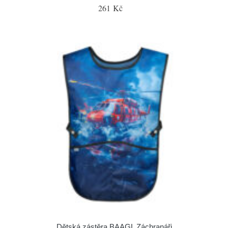
261 Kč
Dětská zástěra BAAGL Záchranáři