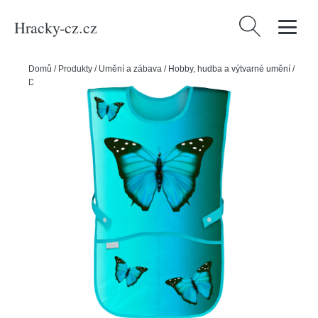
Hracky-cz.cz
Vyhledávání
Domů
/
Produkty
/
Umění a zábava
/
Hobby, hudba a výtvarné umění
/
Dětská zástěra BAAGL Butterfly