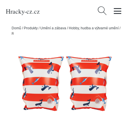
Hracky-cz.cz
Vyhledávání
Domů
/
Produkty
/
Umění a zábava
/
Hobby, hudba a výtvarné umění
/
Rukávky Velryby 0-2 roky