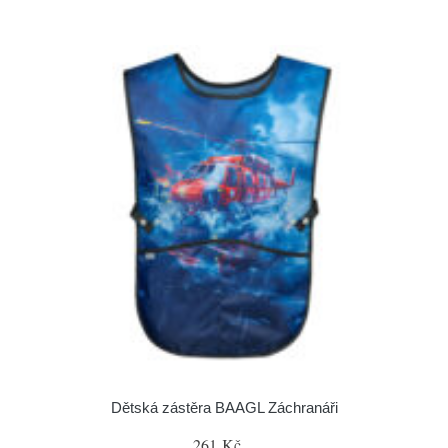
Dětská zástěra BAAGL Záchranáři
261 Kč