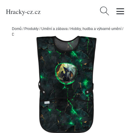
Hracky-cz.cz
Vyhledávání
Domů
/
Produkty
/
Umění a zábava
/
Hobby, hudba a výtvarné umění
/
Dětská zástěra BAAGL Draci