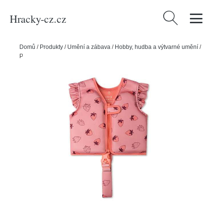
Hracky-cz.cz
Vyhledávání
Domů
/
Produkty
/
Umění a zábava
/
Hobby, hudba a výtvarné umění
/
Plavecká vesta pro děti Strawberry 1-2 roky