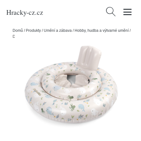
Hracky-cz.cz
Vyhledávání
Domů
/
Produkty
/
Umění a zábava
/
Hobby, hudba a výtvarné umění
/
Dětský plavecký kruh – Velryby