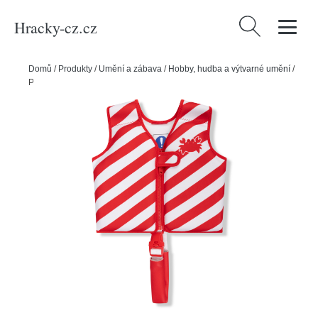
Hracky-cz.cz
Vyhledávání
Domů
/
Produkty
/
Umění a zábava
/
Hobby, hudba a výtvarné umění
/
Plavecká vesta pro děti Oh Crab 1-2 roky