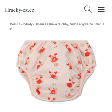
Hracky-cz.cz
Vyhledávání
Domů
/
Produkty
/
Umění a zábava
/
Hobby, hudba a výtvarné umění
/
Plavky pro miminka s UPF 50+ Oh Crab