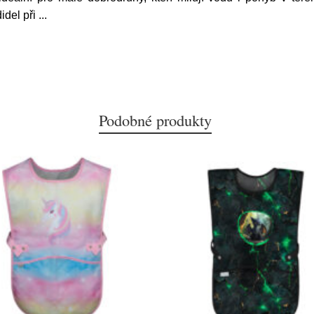
idel při
...
Podobné produkty