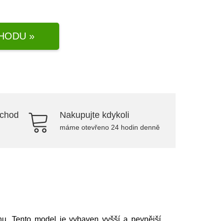
HODU »
bchod
Nakupujte kdykoli
máme otevřeno 24 hodin denně
nu. Tento model je vybaven vyšší a pevnější