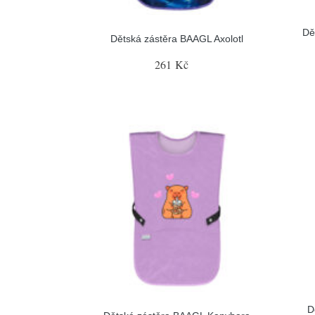
Dě
Dětská zástěra BAAGL Axolotl
261 Kč
D