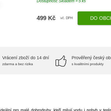
Dostupnost: Skladem > 5 ks
499 Kč
DO OBC
vč. DPH
Vrácení zboží do 14 dní
Prověřený český o
zdarma a bez rizika
s kvalitními produkty
deální pro malé dobrodruhy, kteří milují vodu i pohyb v teré