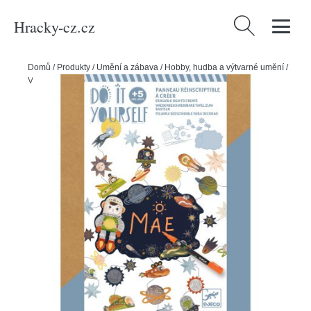
Hracky-cz.cz
Vyhledávání
Domů
/
Produkty
/
Umění a zábava
/
Hobby, hudba a výtvarné umění
/
Vyrob si sám - stírací tabulka - Vesmír