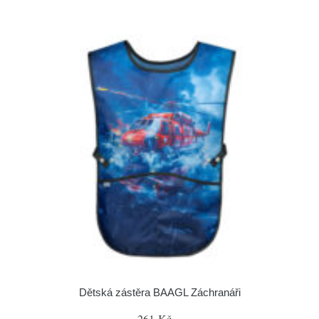
Dětská zástěra BAAGL Záchranáři
261 Kč