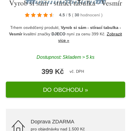
Vyrob si sám - stírací tabulka - Vesmír
4.5
/
5
(
30
hodnocení
)
Trhem osvědčený produkt,
Vyrob si sám - stírací tabulka -
Vesmír
kvalitní značky
DJECO
nyní za cenu 399 Kč.
Zobrazit
více »
Dostupnost: Skladem > 5 ks
399 Kč
vč. DPH
DO OBCHODU »
Doprava ZDARMA
pro objednávky nad 1.500 Kč