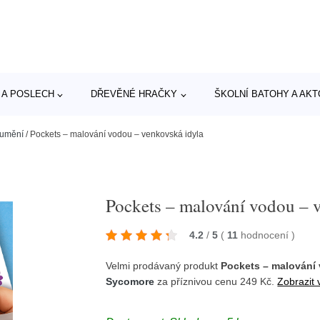
 A POSLECH
DŘEVĚNÉ HRAČKY
ŠKOLNÍ BATOHY A AK
 umění
/
Pockets – malování vodou – venkovská idyla
Pockets – malování vodou – 
4.2
/
5
(
11
hodnocení
)
Velmi prodávaný produkt
Pockets – malování
Sycomore
za příznivou cenu 249 Kč.
Zobrazit 