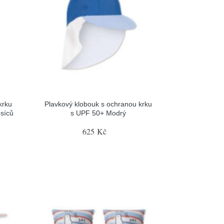
krku
Plavkový klobouk s ochranou krku
síců
s UPF 50+ Modrý
625 Kč