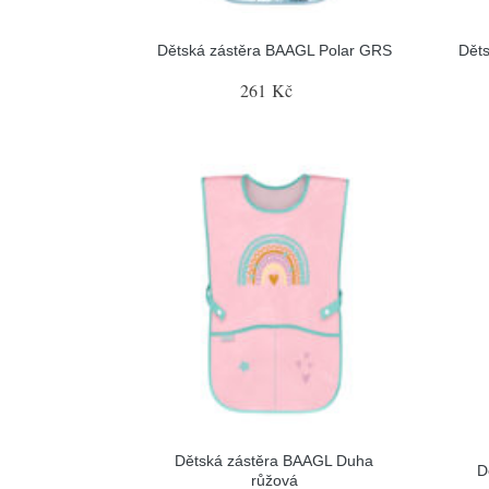
Dětská zástěra BAAGL Polar GRS
Dět
261 Kč
Dětská zástěra BAAGL Duha
D
růžová