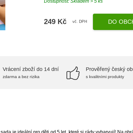
Dostupnost: Skladem > 5 ks
249 Kč
DO OBC
vč. DPH
Vrácení zboží do 14 dní
Prověřený český o
zdarma a bez rizika
s kvalitními produkty
 sada je ideální pro děti od 5 let, které si rády vybarvují! Na o