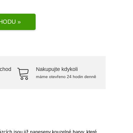
HODU »
bchod
Nakupujte kdykoli
máme otevřeno 24 hodin denně
brázcích jsou již naneseny kouzelné barvy, které