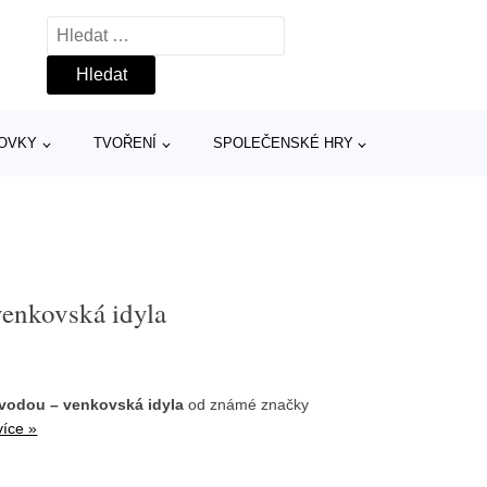
Vyhledávání
TOVKY
TVOŘENÍ
SPOLEČENSKÉ HRY
venkovská idyla
 vodou – venkovská idyla
od známé značky
více »