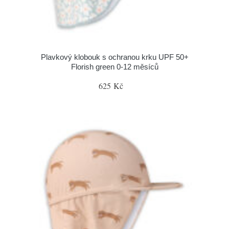
Plavkový klobouk s ochranou krku UPF 50+
Florish green 0-12 měsíců
625 Kč