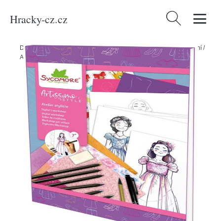
Hracky-cz.cz
Vyhledávání
Domů
/
Produkty
/
Umění a zábava
/
Hobby, hudba a výtvarné umění
/
Artissimo - módní deník – večerní móda