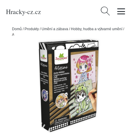
Hracky-cz.cz
Vyhledávání
Domů
/
Produkty
/
Umění a zábava
/
Hobby, hudba a výtvarné umění
/
Artissimo - Manga - chibi postavičky + 8 akvarelových pastelek